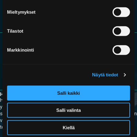
Mieltymykset
Tilastot
Markkinointi
Näytä tiedot
Salli kaikki
HYDROLL
Hydroll on ainoana yrityksenä maailmassa keskittynyt
yksinomaan korkealaatuisten mäntätoimiseen painevaraajien
Salli valinta
suunnitteluun ja valmistukseen. Mäntätoimisten painevaraajien
valmistajana ja toimittajana Hydroll on paras valinta
teknologiakumppaniksi.
Kiellä