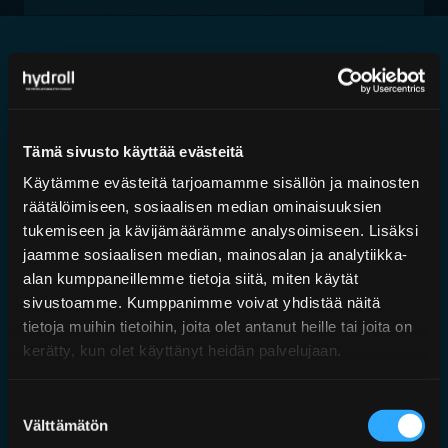
Akkuasemat ovat kustannustehokkaita ratkaisuja jos
tarvitaan suuria akkutilavuuksia. Akkuasemaan kuuluu
runko, putkitus sekä painevaraajat tarvittavine
venttiileineen ja turvavarusteineen. Akkuasemat
Tämä sivusto käyttää evästeitä
toimitetaan käyttövalmiina moduuliratkaisuina.
Hydrollin akkuasemat ovat helposti asennettavia ja
Käytämme evästeitä tarjoamamme sisällön ja mainosten
asiakkaan käyttötarpeen mukaan räätälöity ratkaisuja.
räätälöimiseen, sosiaalisen median ominaisuuksien
tukemiseen ja kävijämäärämme analysoimiseen. Lisäksi
jaamme sosiaalisen median, mainosalan ja analytiikka-
alan kumppaneillemme tietoja siitä, miten käytät
sivustoamme. Kumppanimme voivat yhdistää näitä
tietoja muihin tietoihin, joita olet antanut heille tai joita on
kerätty, kun olet käyttänyt heidän palvelujaan.
Suostumuksen
Välttämätön
valinta