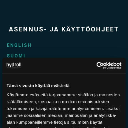
ASENNUS- JA KÄYTTÖOHJEET
ENGLISH
SUOMI
ESPAÑOL
PУССКИЙ ЯЗЫК
Tämä sivusto käyttää evästeitä
DEUTSCH
Käytämme evästeitä tarjoamamme sisällön ja mainosten
räätälöimiseen, sosiaalisen median ominaisuuksien
FRANÇAIS
tukemiseen ja kävijämäärämme analysoimiseen. Lisäksi
jaamme sosiaalisen median, mainosalan ja analytiikka-
TÜRKÇE
alan kumppaneillemme tietoja siitä, miten käytät