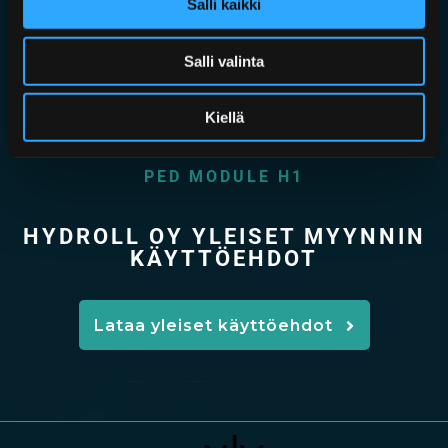
Salli kaikki
DNV TYPE APPROVAL CERTIFICATE
Salli valinta
ISO 9001:2015 KIWA
ISO 14001:2015 KIWA
Kiellä
PED MODULE H
PED MODULE H1
HYDROLL OY YLEISET MYYNNIN
KÄYTTÖEHDOT
Lataa yleiset käyttöehdot