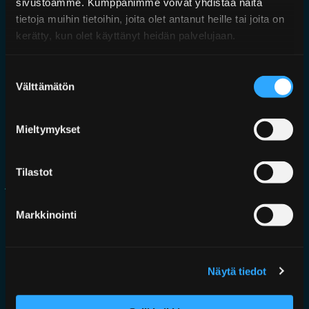
sivustoamme. Kumppanimme voivat yhdistää näitä
POLSKA
tietoja muihin tietoihin, joita olet antanut heille tai joita on
БЪЛГАРСКИ
kerätty, kun olet käyttänyt heidän palvelujaan.
Suostumuksen
ITÁLIA
Välttämätön
valinta
PORTUGAL
TEKNINEN DOKUMENTAATIO
Mieltymykset
MATERIAL SAFETY DATA SHEET
Tilastot
TRANSPORT AND PACKACING INSTRUCTION
Markkinointi
SERTIFIKAATIT JA
TODISTUKSET
Näytä tiedot
DNV APPROVAL OF MANUFACTURER