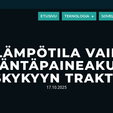
ETUSIVU
TEKNOLOGIA
SOVE
LÄMPÖTILA VA
ÄNTÄPAINEAK
SKYKYYN TRAKT
17.10.2025