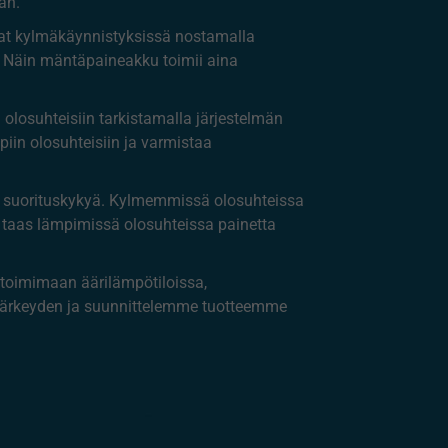
an.
vat kylmäkäynnistyksissä nostamalla
. Näin mäntäpaineakku toimii aina
olosuhteisiin tarkistamalla järjestelmän
iin olosuhteisiin ja varmistaa
 suorituskykyä. Kylmemmissä olosuhteissa
 taas lämpimissä olosuhteissa painetta
u toimimaan äärilämpötiloissa,
 tärkeyden ja suunnittelemme tuotteemme