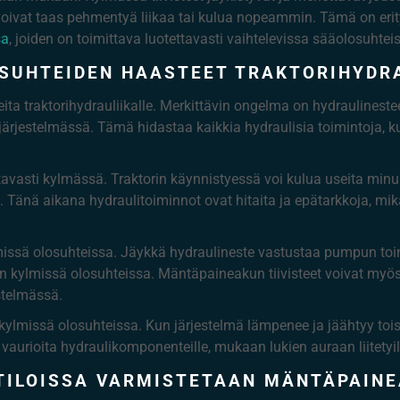
t voivat taas pehmentyä liikaa tai kulua nopeammin. Tämä on er
sa
, joiden on toimittava luotettavasti vaihtelevissa sääolosuhtei
OSUHTEIDEN HAASTEET TRAKTORIHYDRA
ta traktorihydrauliikalle. Merkittävin ongelma on hydraulinestee
rjestelmässä. Tämä hidastaa kaikkia hydraulisia toimintoja, ku
avasti kylmässä. Traktorin käynnistyessä voi kulua useita minu
 Tänä aikana hydraulitoiminnot ovat hitaita ja epätarkkoja, mik
issä olosuhteissa. Jäykkä hydraulineste vastustaa pumpun toimi
n kylmissä olosuhteissa. Mäntäpaineakun tiivisteet voivat myös
estelmässä.
ylmissä olosuhteissa. Kun järjestelmä lämpenee ja jäähtyy toistuv
vaurioita hydraulikomponenteille, mukaan lukien auraan liitetyil
TILOISSA VARMISTETAAN MÄNTÄPAIN