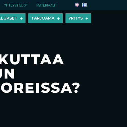
YHTEYSTIEDOT
MATERIAALIT
LLUKSET
TARJOAMA
YRITYS
IKUTTAA
UN
OREISSA?