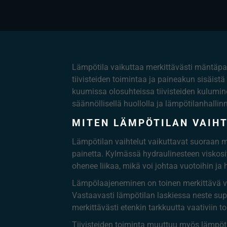
Lämpötila vaikuttaa merkittävästi mäntäpai
tiivisteiden toimintaa ja paineakun sisäist
kuumissa olosuhteissa tiivisteiden kulumin
säännöllisellä huollolla ja lämpötilanhall
MITEN LÄMPÖTILAN VAIH
Lämpötilan vaihtelut vaikuttavat suoraan 
painetta. Kylmässä hydraulinesteen viskosi
ohenee liikaa, mikä voi johtaa vuotoihin ja
Lämpölaajeneminen on toinen merkittävä va
Vastaavasti lämpötilan laskiessa neste sup
merkittävästi etenkin tarkkuutta vaativiin to
Tiivisteiden toiminta muuttuu myös lämpöti