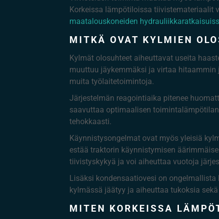
Korkeissa lämpötiloissa tiivistemateriaali
maatalouskoneiden hydrauliikkaratkaisuis
MITKÄ OVAT KYLMIEN OL
Kylmät olosuhteet aiheuttavat useita haastei
muuttuu jäykemmäksi ja virtaa hitaammin jä
muita työlaitetoimintoja.
Järjestelmän reagointiaika pitenee huomatt
saavuttaa optimaalisen toimintalämpötilan.
tehokkaasti.
Käynnistysongelmat ovat myös yleisiä kylm
estää traktorin käynnistymisen äärimmäise
tiivistyskykyä ja voi aiheuttaa vuotoja järj
Lisäksi kondensaatiovesi on ongelmallista k
kylmässä jäätyy ja aiheuttaa tukoksia sekä 
MITEN KORKEISSA LÄMPÖ