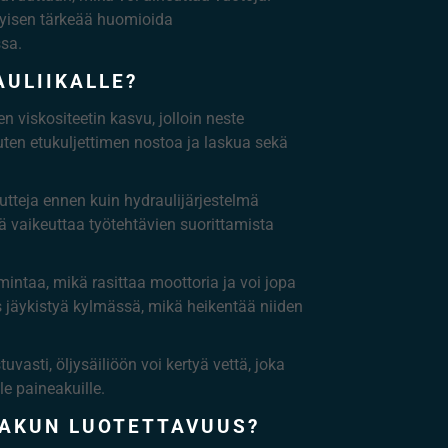
ityisen tärkeää huomioida
ssa.
ULIIKALLE?
n viskositeetin kasvu, jolloin neste
ten etukuljettimen nostoa ja laskua sekä
utteja ennen kuin hydraulijärjestelmä
ä vaikeuttaa työtehtävien suorittamista
ntaa, mikä rasittaa moottoria ja voi jopa
 jäykistyä kylmässä, mikä heikentää niiden
asti, öljysäiliöön voi kertyä vettä, joka
le paineakuille.
EAKUN LUOTETTAVUUS?