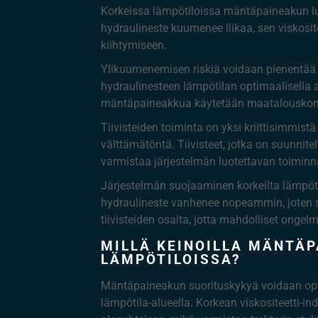
Korkeissa lämpötiloissa mäntäpaineakun luot
hydraulineste kuumenee liikaa, sen viskosit
kiihtymiseen.
Ylikuumenemisen riskiä voidaan pienentää rii
hydraulinesteen lämpötilan optimaalisella 
mäntäpaineakkua käytetään maatalouskonei
Tiivisteiden toiminta on yksi kriittisimmist
välttämätöntä. Tiivisteet, jotka on suunnite
varmistaa järjestelmän luotettavan toiminn
Järjestelmän suojaaminen korkeilta lämpöti
hydraulineste vanhenee nopeammin, joten sen
tiivisteiden osalta, jotta mahdolliset onge
MILLÄ KEINOILLA MÄNTÄ
LÄMPÖTILOISSA?
Mäntäpaineakun suorituskykyä voidaan optim
lämpötila-alueella. Korkean viskositeetti