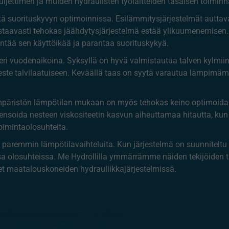
uljettimen ja muiden hydraulisten työlaitteiden tasaisen toiminn
stä suorituskyvyn optimoinnissa. Esilämmitysjärjestelmät autta
staavasti tehokas jäähdytysjärjestelmä estää ylikuumenemisen
entää sen käyttöikää ja parantaa suorituskykyä.
ri vuodenaikoina. Syksyllä on hyvä valmistautua talven kylmiin 
este talvilaatuiseen. Keväällä taas on syytä varautua lämpimämp
mpäristön lämpötilan mukaan on myös tehokas keino optimoida
nsoida nesteen viskositeetin kasvun aiheuttamaa hitautta, kun
imintaolosuhteita.
ää paremmin lämpötilavaihteluita. Kun järjestelmä on suunnitelt
ssa olosuhteissa. Me Hydrollilla ymmärrämme näiden tekijöiden
t maatalouskoneiden hydrauliikkajärjestelmissä.