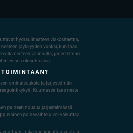
tavat hydraulinesteen viskositeettia,
u nesteen jäykkyyden vuoksi, kun taas
ealla nesteen valinnalla, järjestelmän
ihtelevissa olosuhteissa.
 TOIMINTAAN?
teen ominaisuuksia ja järjestelmän
n reagointikykyä. Kuumassa taas neste
aen paineen nousua järjestelmässä.
ippuvainen painevaihtelu voi vaikuttaa
avuuttaan, mikä voi aiheuttaa vuotoja.