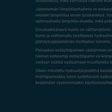
olosuhteissa, mikä varmistaa traktorin etuk
Järjestelmän lämpötilanhallinta on keskei
nesteen lämpötilaa ennen työskentelyä. Va
optimaalisella lämpötila-alueella, mikä pid
Ennaltaehkäisevä huolto on välttämätöntä e
kunto ja vaihtamalla tarvittaessa hydraulin
jäähdytysjärjestelmän moitteeton toiminta.
Paineakun esitäyttöpaineen säätäminen y
hieman korkeampi esitäyttöpaine voi kompe
voidaan säätää vastaamaan muuttuneita to
Oikein mitoitettu hydraulijärjestelmä kest
mäntäpaineakku toimii luotettavasti kaiki
kestämään vaativimmatkin käyttöolosuhtee