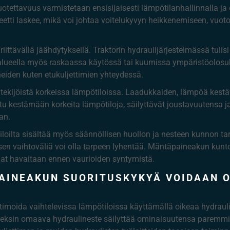
ettavuus varmistetaan ensisijaisesti lämpötilanhallinnalla ja oi
eetti laskee, mikä voi johtaa voitelukyvyn heikkenemiseen, vuot
ttävällä jäähdytyksellä. Traktorin hydraulijärjestelmässä tulisi 
alueella myös raskaassa käytössä tai kuumissa ympäristöolosuh
den kuten etukuljettimien yhteydessä.
ä tekijöistä korkeissa lämpötiloissa. Laadukkaiden, lämpöä kestä
ltu kestämään korkeita lämpötiloja, säilyttävät joustavuutensa j
an.
loilta sisältää myös säännöllisen huollon ja nesteen kunnon ta
 vaihtoväliä voi olla tarpeen lyhentää. Mäntäpaineakun kunto tul
lmat havaitaan ennen vaurioiden syntymistä.
PAINEAKUN SUORITUSKYKYÄ VOIDAAN O
oida vaihtelevissa lämpötiloissa käyttämällä oikeaa hydraulines
-indeksin omaava hydraulineste säilyttää ominaisuutensa paremm