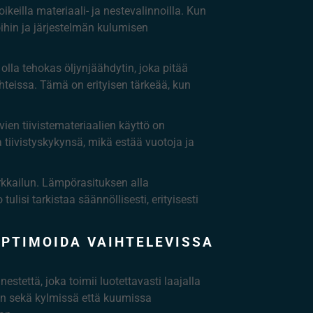
keilla materiaali- ja nestevalinnoilla. Kun
oihin ja järjestelmän kulumisen
olla tehokas öljynjäähdytin, joka pitää
teissa. Tämä on erityisen tärkeää, kun
vien tiivistemateriaalien käyttö on
a tiivistyskykynsä, mikä estää vuotoja ja
rkkailun. Lämpörasituksen alla
isi tarkistaa säännöllisesti, erityisesti
PTIMOIDA VAIHTELEVISSA
tettä, joka toimii luotettavasti laajalla
in sekä kylmissä että kuumissa