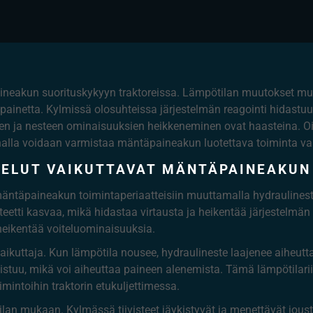
neakun suorituskykyyn traktoreissa. Lämpötilan muutokset muut
ä painetta. Kylmissä olosuhteissa järjestelmän reagointi hidastu
en ja nesteen ominaisuuksien heikkeneminen ovat haasteina. Oik
innalla voidaan varmistaa mäntäpaineakun luotettava toiminta va
TELUT VAIKUTTAVAT MÄNTÄPAINEAKUN
mäntäpaineakun toimintaperiaatteisiin muuttamalla hydraulines
teetti kasvaa, mikä hidastaa virtausta ja heikentää järjestelmä
 heikentää voiteluominaisuuksia.
ikuttaja. Kun lämpötila nousee, hydraulineste laajenee aiheutt
istuu, mikä voi aiheuttaa paineen alenemista. Tämä lämpötilari
imintoihin traktorin etukuljettimessa.
lan mukaan. Kylmässä tiivisteet jäykistyvät ja menettävät joust